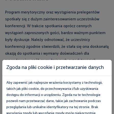
Program merytoryczny oraz wystąpienia prelegentów
spotkały się z dużym zainteresowaniem uczestników
konferencji. W trakcie spotkania oprócz cennych
wystąpień zaproszonych gości, bardzo ważnym punktem
były dyskusje. Należy odnotować, że uczestnicy
konferencji zgodnie stwierdzili, że stała się ona doskonałą
okazją do spotkania i wymiany doświadczeń dla
pracodawców, osób zarządzających, przedstawicieli
Zgoda na pliki cookie i przetwarzanie danych
administracji publicznej i samorządu, ekspertów prawa
pracy, przedstawicieli uczelni wyższych oraz praktyków
prawa. Wydarzenie odbyło się we Wrocławiu
Aby zapewnić jak najlepsze wrażenia korzystamy z technologii,
nieprzypadkowo. Miasto od lat realizuje program „Bez
takich jak pliki cookie, do przechowywania i/lub uzyskiwania
barier", rozumiejąc dostępność szeroko – nie tylko jako
dostępu do informacji o urządzeniu. Zgoda na te technologie
infrastrukturę, ale jako warunek pełnego uczestnictwa w
pozwoli nam przetwarzać dane, takie jak zachowanie podczas
przeglądania lub unikalne identyfikatory na tej stronie. Brak
życiu zawodowym i społecznym. Zaangażowanie Miasta
wyrażenia zgody lub wycofanie zgody może niekorzystnie