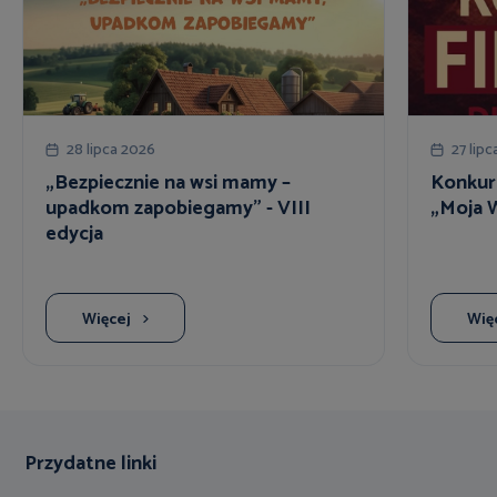
28 lipca 2026
27 lip
„Bezpiecznie na wsi mamy –
Konkur
upadkom zapobiegamy” - VIII
„Moja W
edycja
Więcej
Wię
Przydatne linki