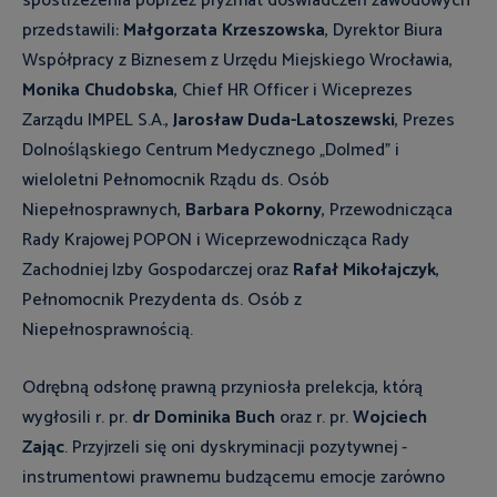
spostrzeżenia poprzez pryzmat doświadczeń zawodowych
przedstawili:
Małgorzata
Krzeszowska
, Dyrektor Biura
Współpracy z Biznesem z Urzędu Miejskiego Wrocławia,
Monika
Chudobska
, Chief HR Officer i Wiceprezes
Zarządu IMPEL S.A.,
Jarosław
Duda-Latoszewski
, Prezes
Dolnośląskiego Centrum Medycznego „Dolmed" i
wieloletni Pełnomocnik Rządu ds. Osób
Niepełnosprawnych,
Barbara
Pokorny
, Przewodnicząca
Rady Krajowej POPON i Wiceprzewodnicząca Rady
Zachodniej Izby Gospodarczej oraz
Rafał
Mikołajczyk
,
Pełnomocnik Prezydenta ds. Osób z
Niepełnosprawnością.
Odrębną odsłonę prawną przyniosła prelekcja, którą
wygłosili r. pr.
dr
Dominika
Buch
oraz r. pr.
Wojciech
Zając
. Przyjrzeli się oni dyskryminacji pozytywnej -
instrumentowi prawnemu budzącemu emocje zarówno