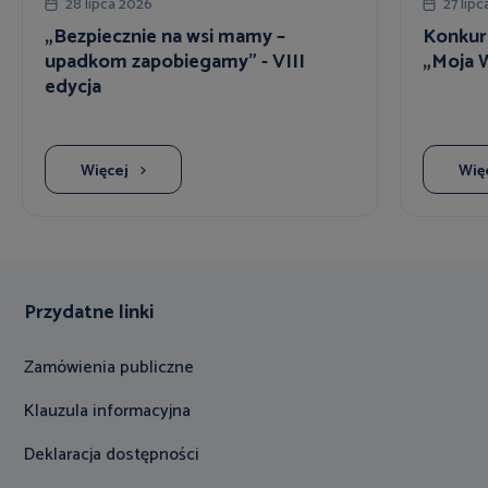
28 lipca 2026
27 lip
„Bezpiecznie na wsi mamy –
Konkur
upadkom zapobiegamy” - VIII
„Moja W
edycja
Więcej
Wię
Przydatne linki
Zamówienia publiczne
Klauzula informacyjna
Deklaracja dostępności