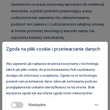
zezwolenia na pracę sezonową wpisanym do ewidencji
wniosków, a polski podmiot powierzający pracę
cudzoziemcowi zapewnia mu zakwaterowanie,
podmiot ten zawiera z cudzoziemcem odrębną umowę
w formie pisemnej określającą warunki najmu lub
użyczenia kwatery mieszkalnej.
Czynsz najmu kwatery mieszkalnej, nie może być
Zgoda na pliki cookie i przetwarzanie danych
potrącany z wynagrodzenia cudzoziemca.
Postanowienia umowy przewidujące możliwość
Aby zapewnić jak najlepsze wrażenia korzystamy z technologii,
automatycznego potrącenia czynszu z wynagrodzenia
takich jak pliki cookie, do przechowywania i/lub uzyskiwania
cudzoziemca są nieważne.
dostępu do informacji o urządzeniu. Zgoda na te technologie
Czynsz najmu kwatery mieszkalnej określony w
pozwoli nam przetwarzać dane, takie jak zachowanie podczas
umowie najmu nie może być wygórowany w stosunku
przeglądania lub unikalne identyfikatory na tej stronie. Brak
do wynagrodzenia netto, które otrzymuje
wyrażenia zgody lub wycofanie zgody może niekorzystnie
wpłynąć na niektóre cechy i funkcje.
cudzoziemiec w okresie najmu, biorąc pod uwagę
Niezbędne
standard zakwaterowania i stawki rynkowe.